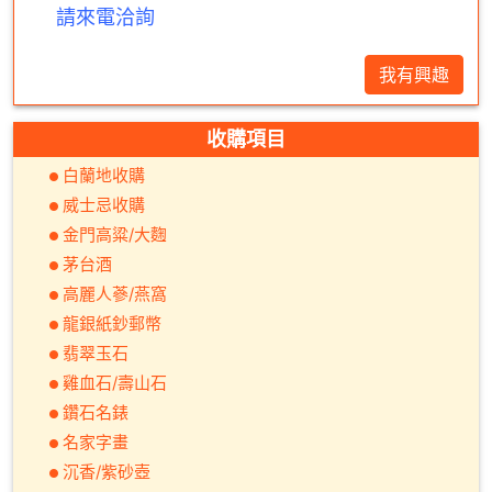
請來電洽詢
我有興趣
收購項目
白蘭地收購
威士忌收購
金門高粱/大麴
茅台酒
高麗人蔘/燕窩
龍銀紙鈔郵幣
翡翠玉石
雞血石/壽山石
鑽石名錶
名家字畫
沉香/紫砂壺