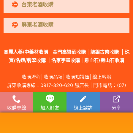
台東老酒收購
屏東老酒收購
高麗人蔘/中藥材收購
|
金門高粱酒收購
|
龍銀古幣收購
|
珠
寶/名錶/翡翠收購
|
名家字畫收購
|
雞血石/壽山石收購
收購流程
│
收購品項
│
收購知識庫
│
線上客服
屏東收購專線：
0917-320-620
易店長 | 門市電話：
(07)
3383-237
收購專線
加入好友
線上諮詢
分享
服務範圍：屏東縣屏東市老酒收購、屏東縣三地門鄉老酒收購、屏東縣霧台鄉老
酒收購、屏東縣瑪家鄉老酒收購、屏東縣九如鄉老酒收購、屏東縣里港鄉老酒收
購、屏東縣高樹鄉老酒收購、屏東縣鹽埔鄉老酒收購、屏東縣長治鄉老酒收購、
屏東縣麟洛鄉老酒收購、屏東縣竹田鄉老酒收購、屏東縣內埔鄉老酒收購、屏東