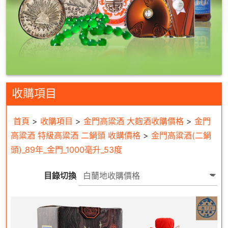
收購項目
首頁
>
收購項目
>
金門高粱酒 大麴酒收購價格
>
金門
高粱酒 特級高粱酒 二鍋頭 收購價格
>
金門高粱酒(二鍋
頭)_89年_金門_1000毫升_53度
目錄切換