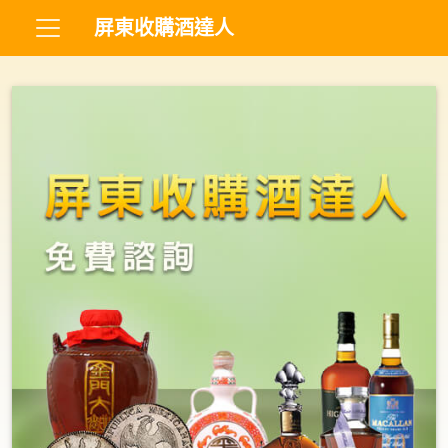
屏東收購酒達人