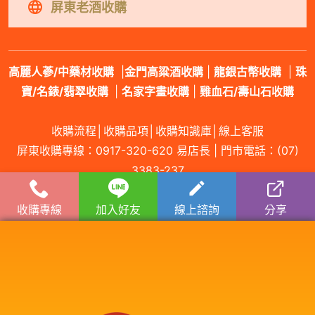
屏東老酒收購
高麗人蔘/中藥材收購
|
金門高粱酒收購
|
龍銀古幣收購
|
珠
寶/名錶/翡翠收購
|
名家字畫收購
|
雞血石/壽山石收購
收購流程
│
收購品項
│
收購知識庫
│
線上客服
屏東收購專線：
0917-320-620
易店長 | 門市電話：
(07)
3383-237
收購專線
加入好友
線上諮詢
分享
服務範圍：屏東縣屏東市老酒收購、屏東縣三地門鄉老酒收購、屏東縣霧台鄉老
酒收購、屏東縣瑪家鄉老酒收購、屏東縣九如鄉老酒收購、屏東縣里港鄉老酒收
購、屏東縣高樹鄉老酒收購、屏東縣鹽埔鄉老酒收購、屏東縣長治鄉老酒收購、
屏東縣麟洛鄉老酒收購、屏東縣竹田鄉老酒收購、屏東縣內埔鄉老酒收購、屏東
縣萬丹鄉老酒收購、屏東縣潮州鎮老酒收購、屏東縣泰武鄉老酒收購、屏東縣來
義鄉老酒收購、屏東縣萬巒鄉老酒收購、屏東縣崁頂鄉老酒收購、屏東縣新埤鄉
老酒收購、屏東縣南州鄉老酒收購、屏東縣林邊鄉老酒收購、屏東縣東港鎮老酒
收購、屏東縣琉球鄉老酒收購、屏東縣佳冬鄉老酒收購、屏東新園鄉老酒收購、