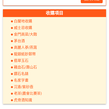
收購項目
白蘭地收購
威士忌收購
金門高粱/大麴
茅台酒
高麗人蔘/燕窩
龍銀紙鈔郵幣
翡翠玉石
雞血石/壽山石
鑽石名錶
名家字畫
沉香/紫砂壺
老茶(農會比賽茶)
虎骨酒知識