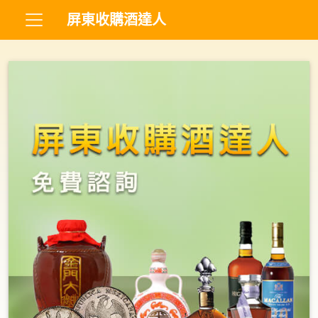
屏東收購酒達人