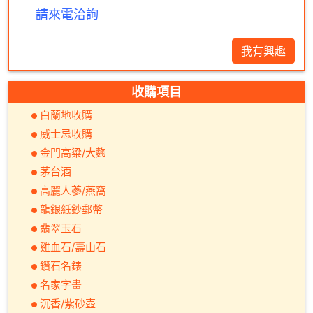
請來電洽詢
我有興趣
收購項目
白蘭地收購
威士忌收購
金門高粱/大麴
茅台酒
高麗人蔘/燕窩
龍銀紙鈔郵幣
翡翠玉石
雞血石/壽山石
鑽石名錶
名家字畫
沉香/紫砂壺