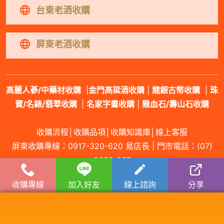
台東老酒收購
屏東老酒收購
高麗人蔘/中藥材收購
|
金門高粱酒收購
|
龍銀古幣收購
|
珠
寶/名錶/翡翠收購
|
名家字畫收購
|
雞血石/壽山石收購
收購流程
│
收購品項
│
收購知識庫
│
線上客服
屏東收購專線：
0917-320-620
易店長 | 門市電話：
(07)
3383-237
收購專線
加入好友
線上諮詢
分享
服務範圍：屏東縣屏東市老酒收購、屏東縣三地門鄉老酒收購、屏東縣霧台鄉老
酒收購、屏東縣瑪家鄉老酒收購、屏東縣九如鄉老酒收購、屏東縣里港鄉老酒收
購、屏東縣高樹鄉老酒收購、屏東縣鹽埔鄉老酒收購、屏東縣長治鄉老酒收購、
屏東縣麟洛鄉老酒收購、屏東縣竹田鄉老酒收購、屏東縣內埔鄉老酒收購、屏東