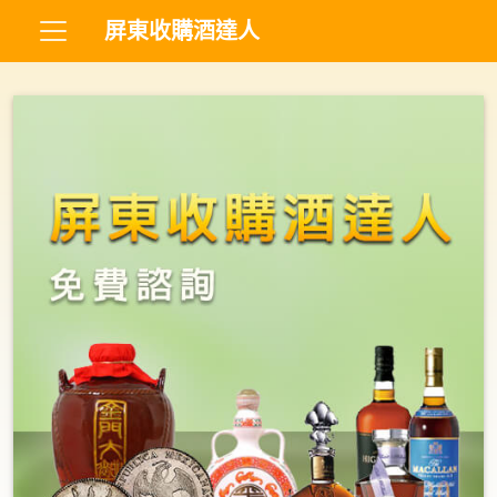
屏東收購酒達人